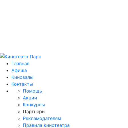
Цей домен park.kh.ua продається! E-mail для
зв'язку: domain@park.kh.ua
Главная
Афиша
Кинозалы
Контакты
Помощь
Акции
Конкурсы
Партнеры
Рекламодателям
Правила кинотеатра