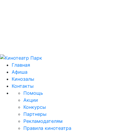
Цей домен park.kh.ua продається! E-mail для
зв'язку: domain@park.kh.ua
Главная
Афиша
Кинозалы
Контакты
Помощь
Акции
Конкурсы
Партнеры
Рекламодателям
Правила кинотеатра