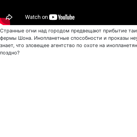
Странные огни над городом предвещают прибытие таин
фермы Шона. Инопланетные способности и проказы неу
знает, что зловещее агентство по охоте на инопланетя
поздно?