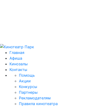
Цей домен park.kh.ua продається! E-mail для
зв'язку: domain@park.kh.ua
Главная
Афиша
Кинозалы
Контакты
Помощь
Акции
Конкурсы
Партнеры
Рекламодателям
Правила кинотеатра