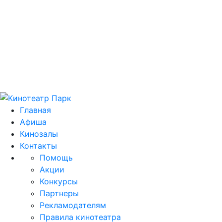
Цей домен park.kh.ua продається! E-mail для
зв'язку: domain@park.kh.ua
Главная
Афиша
Кинозалы
Контакты
Помощь
Акции
Конкурсы
Партнеры
Рекламодателям
Правила кинотеатра