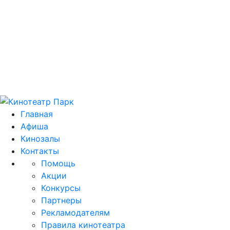
Цей домен park.kh.ua продається! E-mail для
зв'язку: domain@park.kh.ua
Главная
Афиша
Кинозалы
Контакты
Помощь
Акции
Конкурсы
Партнеры
Рекламодателям
Правила кинотеатра