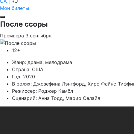
UA
|
RU
Мои билеты
После ссоры
Премьера
3
сентября
12+
Жанр:
драма, мелодрама
Страна:
США
Год:
2020
В ролях:
Джозефина Лэнгфорд, Хиро Файнс-Тиффин
Режиссер:
Роджер Камбл
Сценарий:
Анна Тодд, Марио Селайя