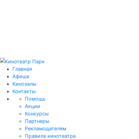
Цей домен park.kh.ua продається! E-mail для
зв'язку: domain@park.kh.ua
Главная
Афиша
Кинозалы
Контакты
Помощь
Акции
Конкурсы
Партнеры
Рекламодателям
Правила кинотеатра