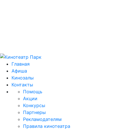
Цей домен park.kh.ua продається! E-mail для
зв'язку: domain@park.kh.ua
Главная
Афиша
Кинозалы
Контакты
Помощь
Акции
Конкурсы
Партнеры
Рекламодателям
Правила кинотеатра