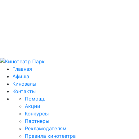
Цей домен park.kh.ua продається! E-mail для
зв'язку: domain@park.kh.ua
Главная
Афиша
Кинозалы
Контакты
Помощь
Акции
Конкурсы
Партнеры
Рекламодателям
Правила кинотеатра