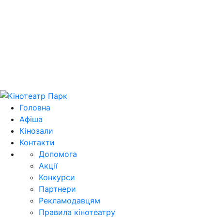
Цей домен park.kh.ua продається! E-mail для
зв'язку: domain@park.kh.ua
Головна
Афіша
Кінозали
Контакти
Допомога
Акції
Конкурси
Партнери
Рекламодавцям
Правила кінотеатру