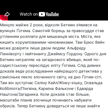
Минуло майже 2 роки, відколи Бетмен з’явився на
вулицях Ґотема. Самотній борець за правосуддя став
утіленням розплати для мешканців міста. Міста, яке
кишить корумпованими чиновниками. Там Брюс Вейн
може довіряти лише двом людям: Альфреду
Пенніворту і лейтенанту Джеймсу Ґордону. Одного дня
Бетмен натрапляє на загадкового вбивцю, який по-
садистському переслідує еліту Ґотема. Слід дивних
доказів веде розслідування найкращого детектива у
самісіньке пекло злочинного світу, на дно Ґотем-сіті.
Там він зустрічає Селіну Кайл/Жінку-кішку, Освальда
Кобблпота/Пінгвіна, Карміна Фальконе і Едварда
Наштона/Загадника. Коли доказів стає більше,
масштаби планів злочинця починають набувати
обрисів. Тепер Бетмену доведеться не лише знайти