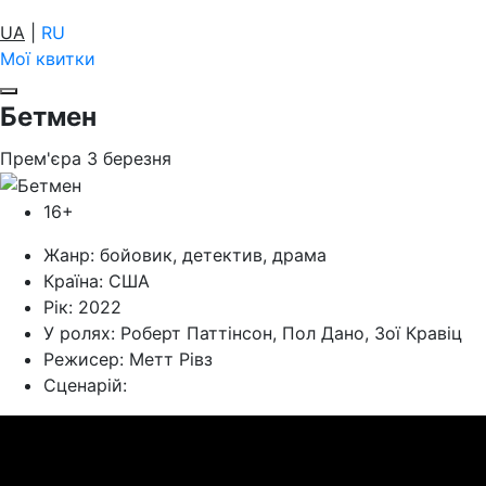
UA
|
RU
Мої квитки
Бетмен
Прем'єра
3
березня
16+
Жанр:
бойовик, детектив, драма
Країна:
США
Рік:
2022
У ролях:
Роберт Паттінсон, Пол Дано, Зої Кравіц
Режисер:
Метт Рівз
Cценарій: