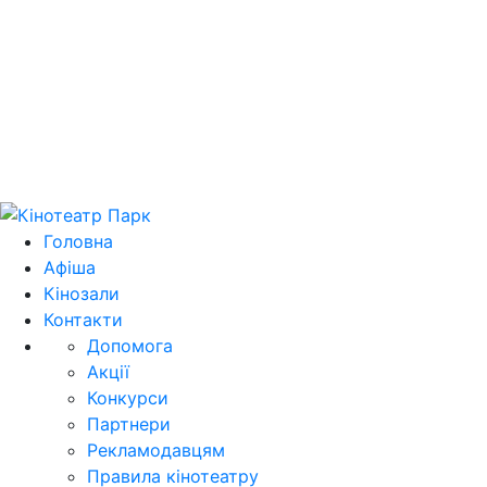
Цей домен park.kh.ua продається! E-mail для
зв'язку: domain@park.kh.ua
Головна
Афіша
Кінозали
Контакти
Допомога
Акції
Конкурси
Партнери
Рекламодавцям
Правила кінотеатру