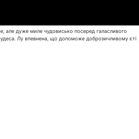
не, але дуже миле чудовисько посеред галасливого
ти чудеса. Лу впевнена, що допоможе доброзичливому єті