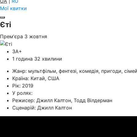
UA
|
RU
Мої квитки
Єті
Прем'єра
3
жовтня
ЗА+
1 година 32 хвилини
Жанр:
мультфільм, фентезі, комедія, пригоди, сіме
Країна:
Китай, США
Рік:
2019
У ролях:
Режисер:
Джилл Калтон, Тодд Вілдерман
Cценарій:
Джилл Калтон