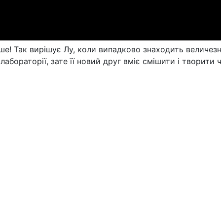
е! Так вирішує Лу, коли випадково знаходить величез
ї лабораторії, зате її новий друг вміє смішити і твори