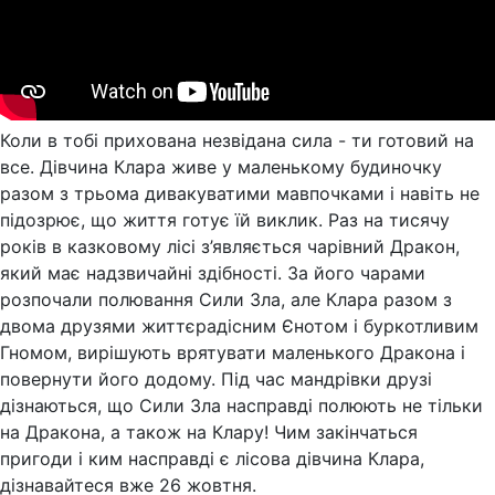
Коли в тобі прихована незвідана сила - ти готовий на
все. Дівчина Клара живе у маленькому будиночку
разом з трьома дивакуватими мавпочками і навіть не
підозрює, що життя готує їй виклик. Раз на тисячу
років в казковому лісі з’являється чарівний Дракон,
який має надзвичайні здібності. За його чарами
розпочали полювання Сили Зла, але Клара разом з
двома друзями життєрадісним Єнотом і буркотливим
Гномом, вирішують врятувати маленького Дракона і
повернути його додому. Під час мандрівки друзі
дізнаються, що Сили Зла насправді полюють не тільки
на Дракона, а також на Клару! Чим закінчаться
пригоди і ким насправді є лісова дівчина Клара,
дізнавайтеся вже 26 жовтня.