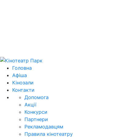
Цей домен park.kh.ua продається! E-mail для
зв'язку: domain@park.kh.ua
Головна
Афіша
Кінозали
Контакти
Допомога
Акції
Конкурси
Партнери
Рекламодавцям
Правила кінотеатру