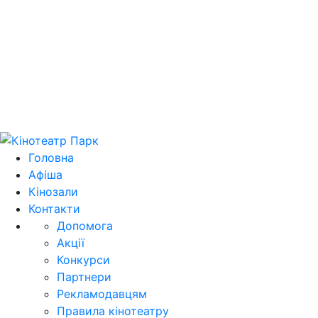
Цей домен park.kh.ua продається! E-mail для
зв'язку: domain@park.kh.ua
Головна
Афіша
Кінозали
Контакти
Допомога
Акції
Конкурси
Партнери
Рекламодавцям
Правила кінотеатру