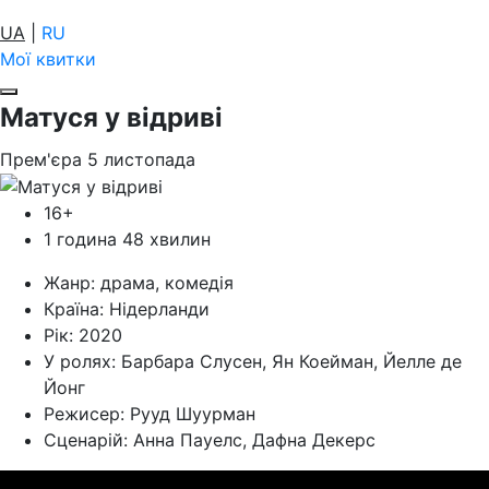
UA
|
RU
Мої квитки
Матуся у відриві
Прем'єра
5
листопада
16+
1 година 48 хвилин
Жанр:
драма, комедія
Країна:
Нідерланди
Рік:
2020
У ролях:
Барбара Слусен, Ян Коейман, Йелле де
Йонг
Режисер:
Рууд Шуурман
Cценарій:
Анна Пауелс, Дафна Декерс