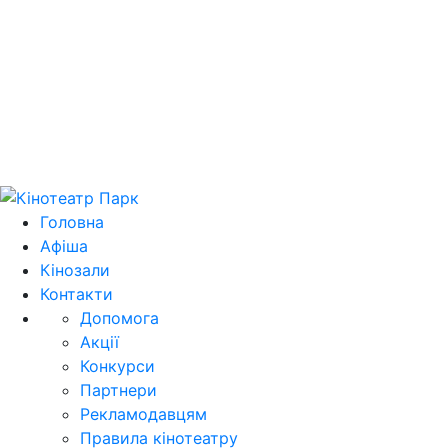
Цей домен park.kh.ua продається! E-mail для
зв'язку: domain@park.kh.ua
Головна
Афіша
Кінозали
Контакти
Допомога
Акції
Конкурси
Партнери
Рекламодавцям
Правила кінотеатру