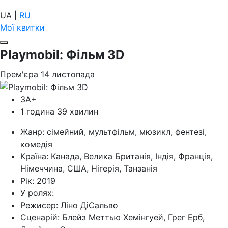
UA
|
RU
Мої квитки
Playmobil: Фільм 3D
Прем'єра
14
листопада
ЗА+
1 година 39 хвилин
Жанр:
сімейний, мультфільм, мюзикл, фентезі,
комедія
Країна:
Канада, Велика Британія, Індія, Франція,
Німеччина, США, Нігерія, Танзанія
Рік:
2019
У ролях:
Режисер:
Ліно ДіСальво
Cценарій:
Блейз Меттью Хемінгуей, Грег Ерб,