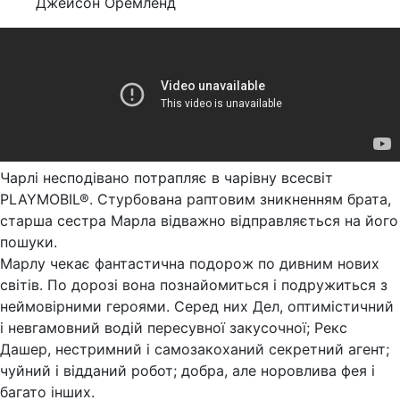
Джейсон Оремленд
Чарлі несподівано потрапляє в чарівну всесвіт
PLAYMOBIL®. Стурбована раптовим зникненням брата,
старша сестра Марла відважно відправляється на його
пошуки.
Марлу чекає фантастична подорож по дивним нових
світів. По дорозі вона познайомиться і подружиться з
неймовірними героями. Серед них Дел, оптимістичний
і невгамовний водій пересувної закусочної; Рекс
Дашер, нестримний і самозакоханий секретний агент;
чуйний і відданий робот; добра, але норовлива фея і
багато інших.