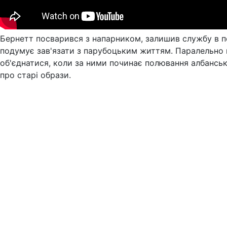
Бернетт посварився з напарником, залишив службу в по
подумує зав'язати з парубоцьким життям. Паралельно
об'єднатися, коли за ними починає полювання албансь
про старі образи.