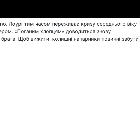
тю. Лоурі тим часом переживає кризу середнього віку і
нером. «Поганим хлопцям» доводиться знову
 брата. Щоб вижити, колишні напарники повинні забути