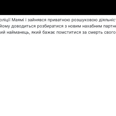
ліції Маямі і зайнявся приватною розшуковою діяльніс
 йому доводиться розбиратися з новим нахабним парт
кий найманець, який бажає помститися за смерть свого