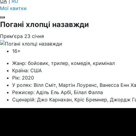
UA
|
RU
Мої квитки
Погані хлопці назавжди
Прем'єра
23
січня
16+
Жанр:
бойовик, трилер, комедія, кримінал
Країна:
США
Рік:
2020
У ролях:
Вілл Сміт, Мартін Лоуренс, Ванесса Енн Х
Режисер:
Аділь Ель Арбі, Білал Фалла
Cценарій:
Джо Карнахан, Кріс Бремнер, Джордж Г