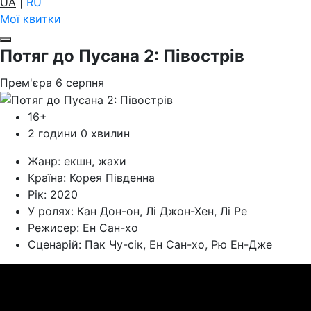
UA
|
RU
Мої квитки
Потяг до Пусана 2: Півострів
Прем'єра
6
серпня
16+
2 години 0 хвилин
Жанр:
екшн, жахи
Країна:
Корея Південна
Рік:
2020
У ролях:
Кан Дон-он, Лі Джон-Хен, Лі Ре
Режисер:
Ен Сан-хо
Cценарій:
Пак Чу-сік, Ен Сан-хо, Рю Ен-Дже