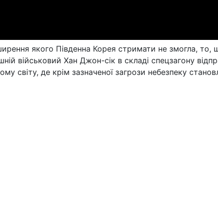
ирення якого Південна Корея стримати не змогла, то, щ
ній військовий Хан Джон-сік в складі спецзагону відпр
му світу, де крім зазначеної загрози небезпеку становл