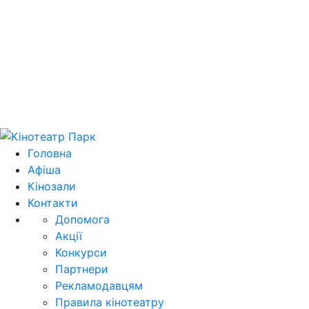
Цей домен park.kh.ua продається! E-mail для
зв'язку: domain@park.kh.ua
Головна
Афіша
Кінозали
Контакти
Допомога
Акції
Конкурси
Партнери
Рекламодавцям
Правила кінотеатру