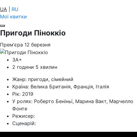
UA
|
RU
Мої квитки
Пригоди Піноккіо
Прем'єра
12
березня
ЗА+
2 години 5 хвилин
Жанр:
пригоди, сімейний
Країна:
Велика Британія, Франція, Італія
Рік:
2019
У ролях:
Роберто Беніньї, Марина Вакт, Марчелло
Фонте
Режисер:
Cценарій: