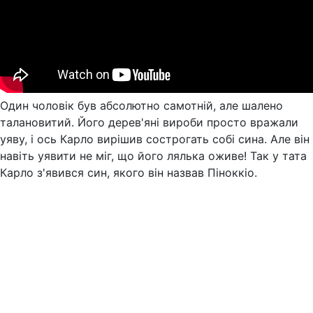
Один чоловік був абсолютно самотній, але шалено
талановитий. Його дерев'яні вироби просто вражали
уяву, і ось Карло вирішив сострогать собі сина. Але він
навіть уявити не міг, що його лялька оживе! Так у тата
Карло з'явився син, якого він назвав Піноккіо.