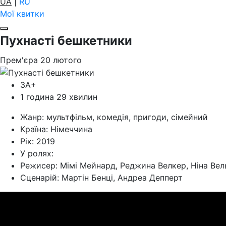
UA
|
RU
Мої квитки
Пухнасті бешкетники
Прем'єра
20
лютого
ЗА+
1 година 29 хвилин
Жанр:
мультфільм, комедія, пригоди, сімейний
Країна:
Німеччина
Рік:
2019
У ролях:
Режисер:
Мімі Мейнард, Реджина Велкер, Ніна Вел
Cценарій:
Мартін Бенці, Андреа Депперт