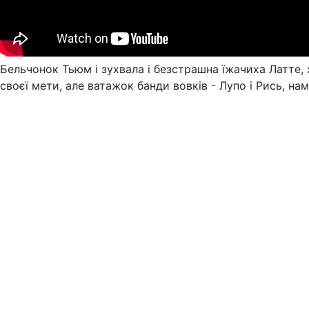
Бельчонок Тьюм і зухвала і безстрашна їжачиха Латте,
своєї мети, але ватажок банди вовків - Лупо і Рись, на