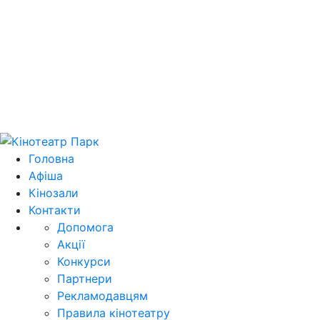
Цей домен park.kh.ua продається! E-mail для
зв'язку: domain@park.kh.ua
Головна
Афіша
Кінозали
Контакти
Допомога
Акції
Конкурси
Партнери
Рекламодавцям
Правила кінотеатру