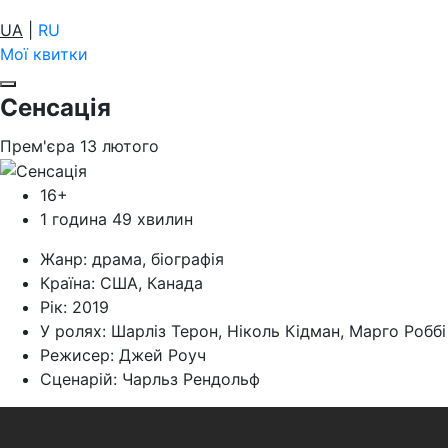
UA
|
RU
Мої квитки
Сенсація
Прем'єра
13
лютого
16+
1 година 49 хвилин
Жанр:
драма, біографія
Країна:
США, Канада
Рік:
2019
У ролях:
Шарліз Терон, Ніколь Кідман, Марго Роббі
Режисер:
Джей Роуч
Cценарій:
Чарльз Рендольф