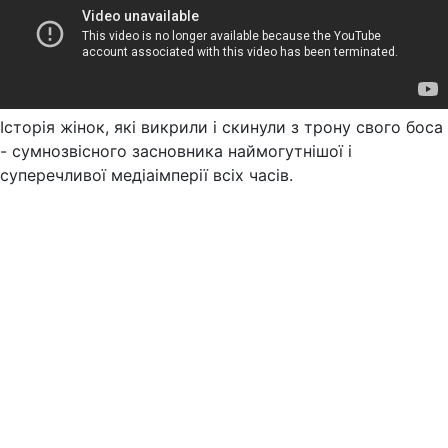
Історія жінок, які викрили і скинули з трону свого боса
- сумнозвісного засновника наймогутнішої і
суперечливої медіаімперії всіх часів.