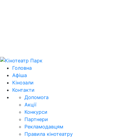
Цей домен park.kh.ua продається! E-mail для
зв'язку: domain@park.kh.ua
Головна
Афіша
Кінозали
Контакти
Допомога
Акції
Конкурси
Партнери
Рекламодавцям
Правила кінотеатру