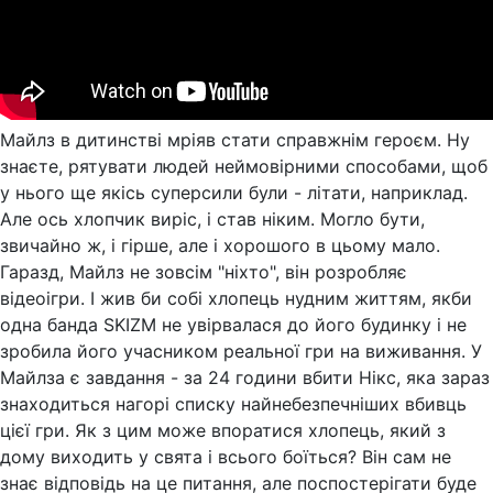
Майлз в дитинстві мріяв стати справжнім героєм. Ну
знаєте, рятувати людей неймовірними способами, щоб
у нього ще якісь суперсили були - літати, наприклад.
Але ось хлопчик виріс, і став ніким. Могло бути,
звичайно ж, і гірше, але і хорошого в цьому мало.
Гаразд, Майлз не зовсім "ніхто", він розробляє
відеоігри. І жив би собі хлопець нудним життям, якби
одна банда SKIZM не увірвалася до його будинку і не
зробила його учасником реальної гри на виживання. У
Майлза є завдання - за 24 години вбити Нікс, яка зараз
знаходиться нагорі списку найнебезпечніших вбивць
цієї гри. Як з цим може впоратися хлопець, який з
дому виходить у свята і всього боїться? Він сам не
знає відповідь на це питання, але поспостерігати буде