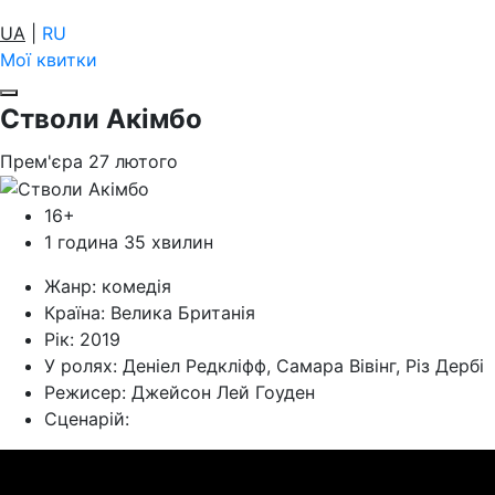
UA
|
RU
Мої квитки
Стволи Акімбо
Прем'єра
27
лютого
16+
1 година 35 хвилин
Жанр:
комедія
Країна:
Велика Британія
Рік:
2019
У ролях:
Деніел Редкліфф, Самара Вівінг, Різ Дербі
Режисер:
Джейсон Лей Гоуден
Cценарій: