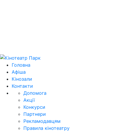
Цей домен park.kh.ua продається! E-mail для
зв'язку: domain@park.kh.ua
Головна
Афіша
Кінозали
Контакти
Допомога
Акції
Конкурси
Партнери
Рекламодавцям
Правила кінотеатру