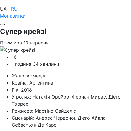
UA
|
RU
Мої квитки
Супер крейзі
Прем'єра
10
вересня
16+
1 година 34 хвилини
Жанр:
комедія
Країна:
Аргентина
Рік:
2018
У ролях:
Наталія Орейро, Фернан Мирас, Дієго
Торрес
Режисер:
Мартіно Сайделіс
Cценарій:
Андрес Червоної, Дієго Айала,
Себастьян Де Каро