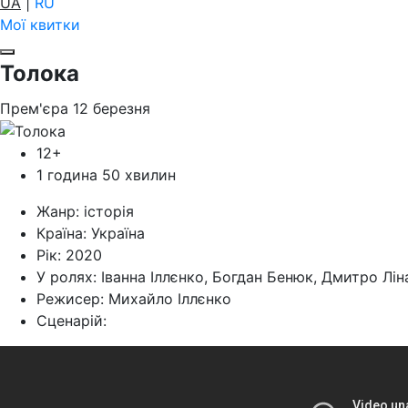
UA
|
RU
Мої квитки
Толока
Прем'єра
12
березня
12+
1 година 50 хвилин
Жанр:
історія
Країна:
Україна
Рік:
2020
У ролях:
Іванна Іллєнко, Богдан Бенюк, Дмитро Лі
Режисер:
Михайло Іллєнко
Cценарій: