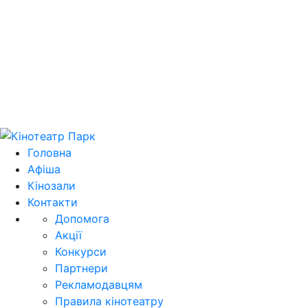
Цей домен park.kh.ua продається! E-mail для
зв'язку: domain@park.kh.ua
Головна
Афіша
Кінозали
Контакти
Допомога
Акції
Конкурси
Партнери
Рекламодавцям
Правила кінотеатру