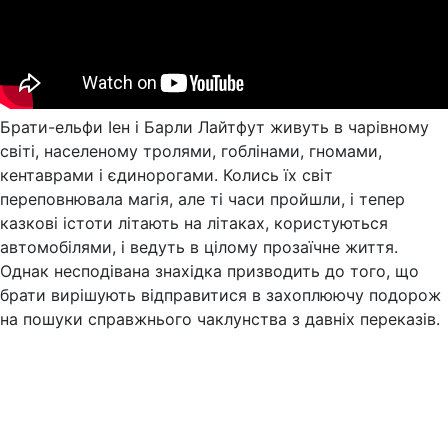
Брати-ельфи Іен і Барли Лайтфут живуть в чарівному
світі, населеному тролями, гоблінами, гномами,
кентаврами і єдинорогами. Колись їх світ
переповнювала магія, але ті часи пройшли, і тепер
казкові істоти літають на літаках, користуються
автомобілями, і ведуть в цілому прозаїчне життя.
Однак несподівана знахідка призводить до того, що
брати вирішують відправитися в захоплюючу подорож
на пошуки справжнього чаклунства з давніх переказів.