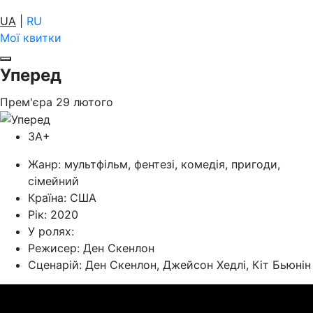
UA
|
RU
Мої квитки
Уперед
Прем'єра
29
лютого
ЗА+
Жанр:
мультфільм, фентезі, комедія, пригоди,
сімейний
Країна:
США
Рік:
2020
У ролях:
Режисер:
Ден Скенлон
Cценарій:
Ден Скенлон, Джейсон Хедлі, Кіт Бьюнін