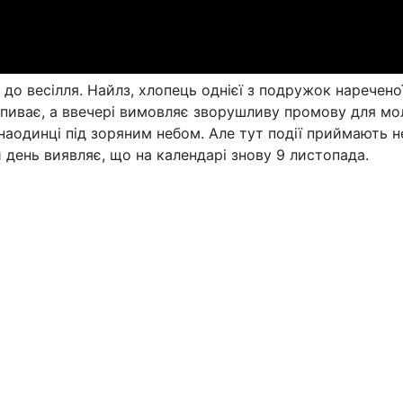
до весілля. Найлз, хлопець однієї з подружок нареченої
 випиває, а ввечері вимовляє зворушливу промову для 
 наодинці під зоряним небом. Але тут події приймають н
 день виявляє, що на календарі знову 9 листопада.