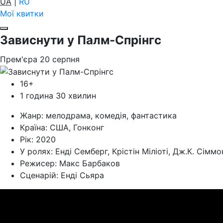
UA
|
RU
Мої квитки
Зависнути у Палм-Спрінгс
Прем'єра
20
серпня
16+
1 година 30 хвилин
Жанр:
мелодрама, комедія, фантастика
Країна:
США, Гонконг
Рік:
2020
У ролях:
Енді Семберг, Крістін Міліоті, Дж.К. Сіммо
Режисер:
Макс Барбаков
Cценарій:
Енді Сьяра