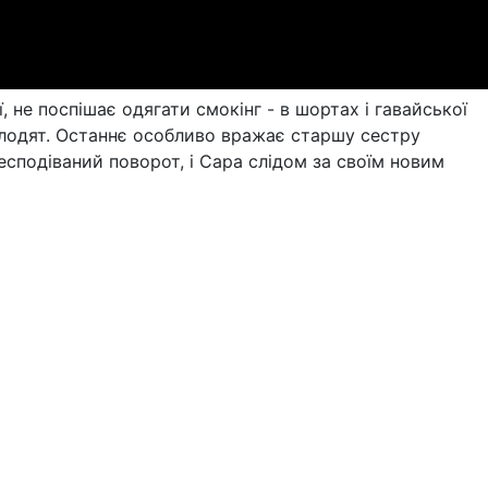
, не поспішає одягати смокінг - в шортах і гавайської
молодят. Останнє особливо вражає старшу сестру
есподіваний поворот, і Сара слідом за своїм новим