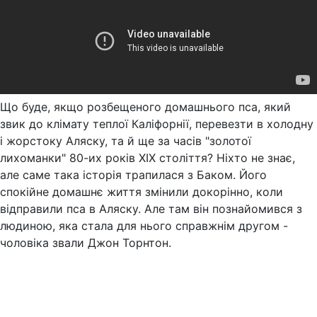
Що буде, якщо розбещеного домашнього пса, який
звик до клімату теплої Каліфорнії, перевезти в холодну
і жорстоку Аляску, та й ще за часів "золотої
лихоманки" 80-их років XIX століття? Ніхто не знає,
але саме така історія трапилася з Баком. Його
спокійне домашнє життя змінили докорінно, коли
відправили пса в Аляску. Але там він познайомився з
людиною, яка стала для нього справжнім другом -
чоловіка звали Джон Торнтон.