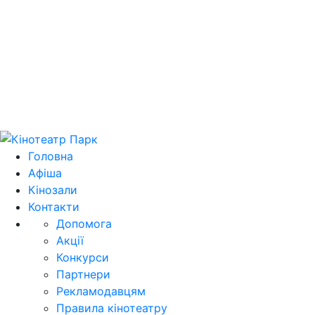
Цей домен park.kh.ua продається! E-mail для
зв'язку: domain@park.kh.ua
Головна
Афіша
Кінозали
Контакти
Допомога
Акції
Конкурси
Партнери
Рекламодавцям
Правила кінотеатру