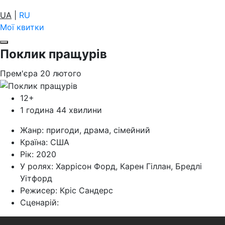
UA
|
RU
Мої квитки
Поклик пращурів
Прем'єра
20
лютого
12+
1 година 44 хвилини
Жанр:
пригоди, драма, сімейний
Країна:
США
Рік:
2020
У ролях:
Харрісон Форд, Карен Гіллан, Бредлі
Уітфорд
Режисер:
Кріс Сандерс
Cценарій: