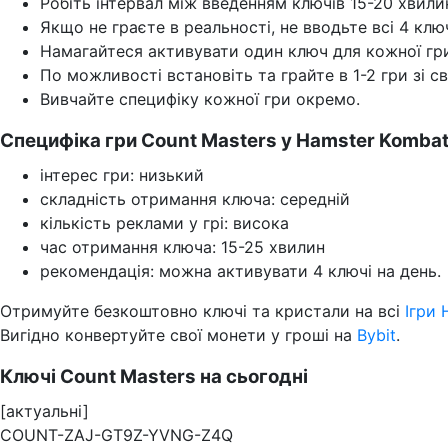
Робіть інтервал між введенням ключів 15-20 хвили
Якщо не граєте в реальності, не вводьте всі 4 клю
Намагайтеся активувати один ключ для кожної гр
По можливості встановіть та грайте в 1-2 гри зі с
Вивчайте специфіку кожної гри окремо.
Специфіка гри Count Masters у Hamster Kombat
інтерес гри: низький
складність отримання ключа: середній
кількість реклами у грі: висока
час отримання ключа: 15-25 хвилин
рекомендація: можна активувати 4 ключі на день.
Отримуйте безкоштовно ключі та кристали на всі
Ігри
Вигідно конвертуйте свої монети у гроші на
Bybit
.
Ключі Count Masters на сьогодні
[актуальні]
COUNT-ZAJ-GT9Z-YVNG-Z4Q