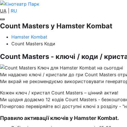
UA
|
RU
Count Masters у Hamster Kombat
Hamster Kombat
Count Masters Коди
Count Masters - ключі / коди / крист
Ми надаємо ключі / кристали до гри Count Masters отр
Ми вкрай не рекомендуємо використовувати генератор к
Кожен ключ / кристал Count Masters – цінний актив!
Ми щодня додаємо 12 кодів Count Masters - безкоштов
Почергово перевіряйте всі доступні ключі з розділу - "н
Правило активації ключів у Hamster Kombat.