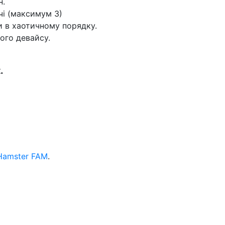
н.
чі (максимум 3)
и в хаотичному порядку.
вого девайсу.
.
 Hamster FAM
.