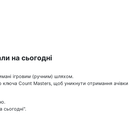
али на сьогодні
имані ігровим (ручним) шляхом.
люча Count Masters, щоб уникнути отримання ачівки "чи
но.
а сьогодні".