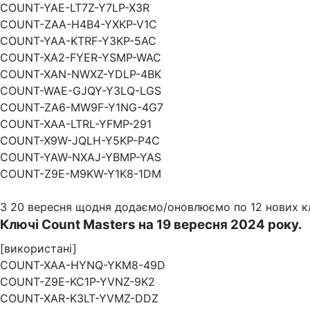
COUNT-YAE-LT7Z-Y7LP-X3R
COUNT-ZAA-H4B4-YXKP-V1C
COUNT-YAA-KTRF-Y3KP-5AC
COUNT-XA2-FYER-YSMP-WAC
COUNT-XAN-NWXZ-YDLP-4BK
COUNT-WAE-GJQY-Y3LQ-LGS
COUNT-ZA6-MW9F-Y1NG-4G7
COUNT-XAA-LTRL-YFMP-291
COUNT-X9W-JQLH-Y5KP-P4C
COUNT-YAW-NXAJ-YBMP-YAS
COUNT-Z9E-M9KW-Y1K8-1DM
З 20 вересня щодня додаємо/оновлюємо по 12 нових клю
Ключі Count Masters на 19 вересня 2024 року.
[використані]
COUNT-XAA-HYNQ-YKM8-49D
COUNT-Z9E-KC1P-YVNZ-9K2
COUNT-XAR-K3LT-YVMZ-DDZ