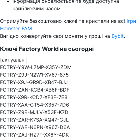
інформація оновлюється та буде доступна
найближчим часом.
Отримуйте безкоштовно ключі та кристали на всі
Ігри
Hamster FAM
.
Вигідно конвертуйте свої монети у гроші на
Bybit
.
Ключі Factory World на сьогодні
[актуальні]
FCTRY-Y9W-L7MP-X35Y-ZDM
FCTRY-Z9J-N2W1-XV67-875
FCTRY-X9J-GR9D-XB47-BJJ
FCTRY-ZAN-KCB4-XB6F-BDF
FCTRY-X9R-KCD7-XF3F-7E8
FCTRY-XAA-GT54-X357-7D6
FCTRY-Z9E-MJLV-X53F-K7D
FCTRY-ZAR-K7SA-XQ47-GJL
FCTRY-YAE-N6PN-X96Z-D6A
FCTRY-ZAJ-HZ7T-XX6Y-4DK