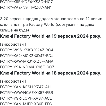
FCTRY-X9E-KDF4-XS3Q-HC7
FCTRY-YAE-N9TT-XZ67-AH1
З 20 вересня щодня додаємо/оновлюємо по 12 нових
ключів для гри Factory World (сортування по днях
більше не буде)
Ключі Factory World на 19 вересня 2024 року.
[використані]
FCTRY-W96-KSK3-XQ4Z-BC4
FCTRY-XA2-MCK2-XD47-BDJ
FCTRY-XAW-MXJ1-XQ5F-AHA
FCTRY-Y9A-NDM4-X96F-GCZ
Ключі Factory World на 18 вересня 2024 року.
[використані]
FCTRY-YAN-KESH-XZ47-AHH
FCTRY-YAW-NCAE-XX57-FBB
FCTRY-Y9R-LCPF-XV37-ACL
FCTRY-XAN-M1ER-X36F-FFC