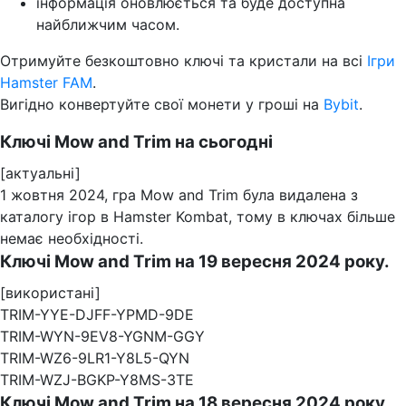
інформація оновлюється та буде доступна
найближчим часом.
Отримуйте безкоштовно ключі та кристали на всі
Ігри
Hamster FAM
.
Вигідно конвертуйте свої монети у гроші на
Bybit
.
Ключі Mow and Trim на сьогодні
[актуальні]
1 жовтня 2024, гра Mow and Trim була видалена з
каталогу ігор в Hamster Kombat, тому в ключах більше
немає необхідності.
Ключі Mow and Trim на 19 вересня 2024 року.
[використані]
TRIM-YYE-DJFF-YPMD-9DE
TRIM-WYN-9EV8-YGNM-GGY
TRIM-WZ6-9LR1-Y8L5-QYN
TRIM-WZJ-BGKP-Y8MS-3TE
Ключі Mow and Trim на 18 вересня 2024 року.