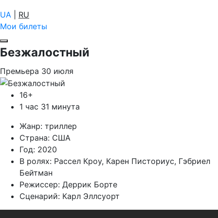
UA
|
RU
Мои билеты
Безжалостный
Премьера
30
июля
16+
1 час 31 минута
Жанр:
триллер
Страна:
США
Год:
2020
В ролях:
Рассел Кроу, Карен Писториус, Гэбриел
Бейтман
Режиссер:
Деррик Борте
Сценарий:
Карл Эллсуорт