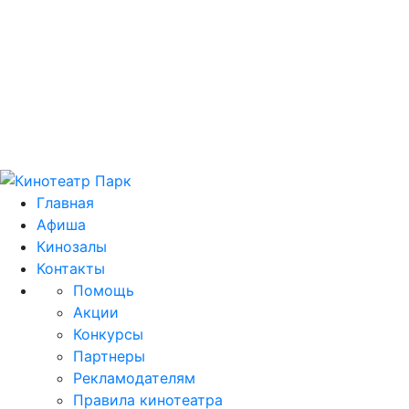
Цей домен park.kh.ua продається! E-mail для
зв'язку: domain@park.kh.ua
Главная
Афиша
Кинозалы
Контакты
Помощь
Акции
Конкурсы
Партнеры
Рекламодателям
Правила кинотеатра