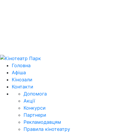
Цей домен park.kh.ua продається! E-mail для
зв'язку: domain@park.kh.ua
Головна
Афіша
Кінозали
Контакти
Допомога
Акції
Конкурси
Партнери
Рекламодавцям
Правила кінотеатру