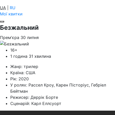
UA
|
RU
Мої квитки
Безжальний
Прем'єра
30
липня
16+
1 година 31 хвилина
Жанр:
трилер
Країна:
США
Рік:
2020
У ролях:
Рассел Кроу, Карен Пісторіус, Гебріел
Бейтман
Режисер:
Деррік Борте
Cценарій:
Карл Еллсуорт